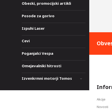
Obeski, promocijski artikli
Posode za gorivo
Izpuhi Laser
Cevi
Obves
Poganjalci Vespa
Omejevalniki hitrosti
Izvenkrmni motorji Tomos
Infor
Akcije
Novosti