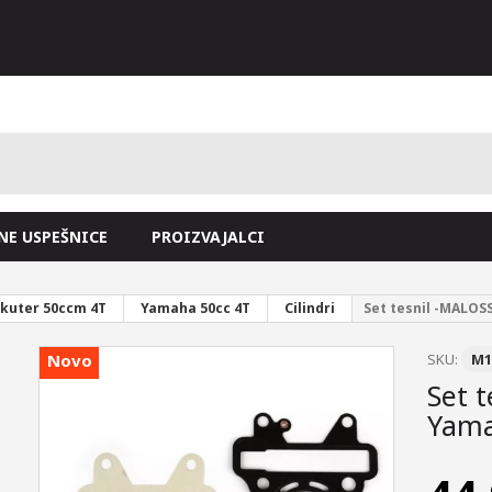
NE USPEŠNICE
PROIZVAJALCI
kuter 50ccm 4T
Yamaha 50cc 4T
Cilindri
Set tesnil -MALOS
Novo
SKU:
M1
Set 
Yama