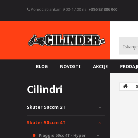
Pomoč strankam 9:00-17:00 na:
+386 83 886 060
BLOG
NOVOSTI
AKCIJE
PRODAJ
Cilindri
S
Skuter 50ccm 2T
Skuter 50ccm 4T
Piaggio 50cc 4T - Hyper