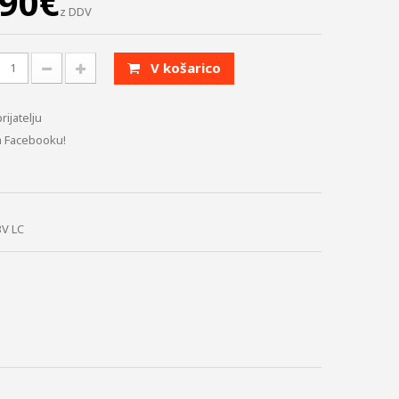
,90€
z DDV
V košarico
prijatelju
a Facebooku!
3V LC