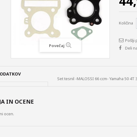
44
Količina
Pošlji 
Povečaj
Deli n
PODATKOV
Set tesnil -MALOSSI 66 ccm- Yamaha 50 4T 
A IN OCENE
ni ocen.