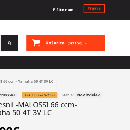
Prijava
Pišite nam
Košarica
(prazno)
SI 66 ccm- Yamaha 50 4T 3V LC
118664B
Stanje:
Nov izdelek
Rok dobave 5-7 dni
tesnil -MALOSSI 66 ccm-
ha 50 4T 3V LC