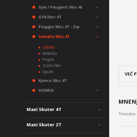
Sym / Peugeot 50cc 4t
GY6 50cc 4T
Piaggio 50cc 4T - Zip
Yamaha 50cc 4T
Cilindri
Elektrika
Pogon
Zračni filtri
Izpuhi
VEČ 
Kymco 50cc 4T
HONDA
MNENJ
Maxi Skuter 4T
Trenutno 
Maxi Skuter 2T