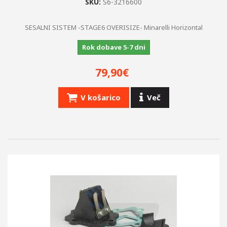
SKU:
S6-3216600
SESALNI SISTEM -STAGE6 OVERISIZE- Minarelli Horizontal
Rok dobave 5-7 dni
79,90€
V košarico
Več