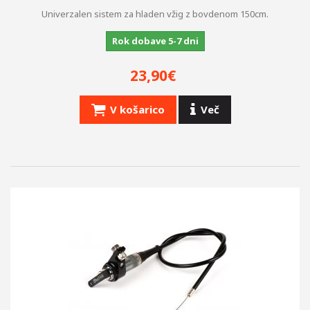
Univerzalen sistem za hladen vžig z bovdenom 150cm.
Rok dobave 5-7 dni
23,90€
V košarico
Več