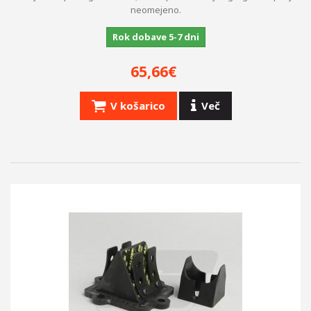
neomejeno.
Rok dobave 5-7 dni
65,66€
V košarico
Več