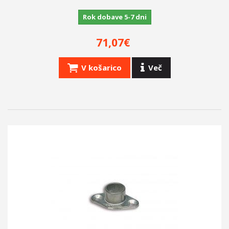
Rok dobave 5-7 dni
71,07€
V košarico
Več