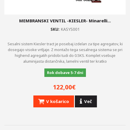
MEMBRANSKI VENTIL -KIESLER- Minarelli...
SKU:
KASYS001
Sesalni sistem Kiesler tract je posebaj izdelan za tipe agregatov, ki
dosegajo visoke vrtljaje. Z montažo tega sesalnega sistema se pri
highend agregatih pridobi tudi do 0.5KS. Komplet vsebuje
aluminijasta distančnika, lamelni ventil ter kratko
Rok dobave 5-7 dni
122,00€
V košarico
Več