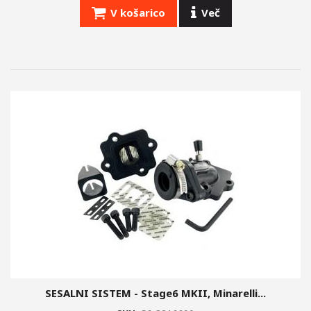
V košarico
Več
SESALNI SISTEM - Stage6 MKII, Minarelli...