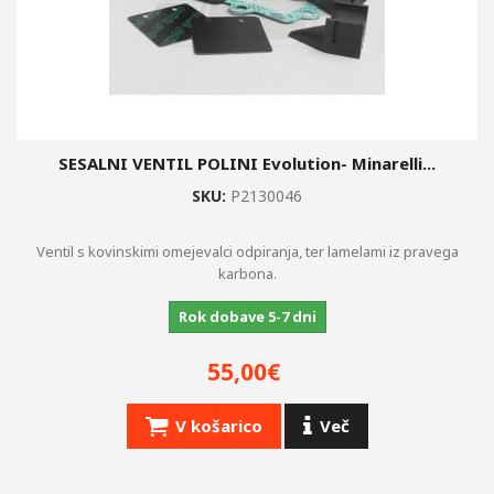
SESALNI VENTIL POLINI Evolution- Minarelli...
SKU:
P2130046
Ventil s kovinskimi omejevalci odpiranja, ter lamelami iz pravega
karbona.
Rok dobave 5-7 dni
55,00€
V košarico
Več