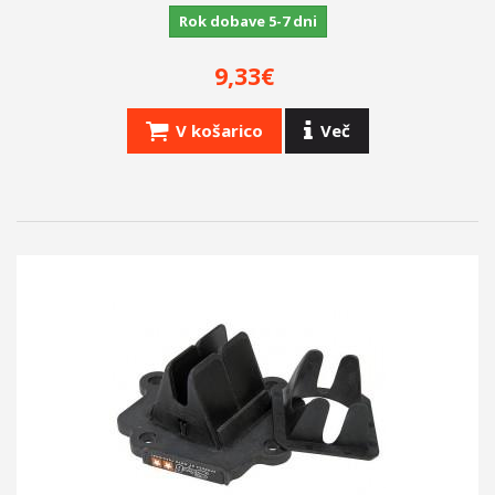
Rok dobave 5-7 dni
9,33€
V košarico
Več