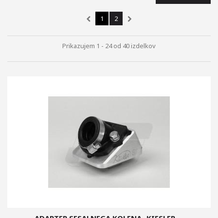
+
+
1
2
ZAVORNI DISKI, OBLOGE,...
+
VZMETENJE
Prikazujem 1 - 24 od 40 izdelkov
+
STYLING DELI
OGLEDALA
MERILNIKI,...
+
OLJA, BARVE, ČISTILA, OPREMA
AKUMULATORJI
+
VŽIGALNE SVEČKE
SPECIALNA ORODJA BUZZETTI
ŽARNICE
ADAPTER SESALNEGA KOLENA -KIESLER-...