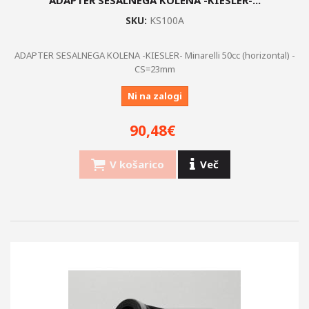
+
PNEVMATIKE
SKU:
KS100A
CILINDER.SI
ADAPTER SESALNEGA KOLENA -KIESLER- Minarelli 50cc (horizontal) -
OBLAČILA
CS=23mm
OBESKI, PROMOCIJSKI ARTIKLI
Ni na zalogi
IZPUHI LASER
90,48€
CEVI
V košarico
Več
OMEJEVALNIKI HITROSTI