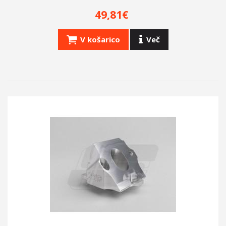
49,81€
V košarico
Več