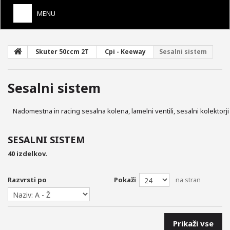
MENU
+
SKUTER 50CCM 2T
Skuter 50ccm 2T
Cpi - Keeway
Sesalni sistem
+
SKUTER 50CCM 4T
+
MOPEDI 50CC
Sesalni sistem
+
MAXI SKUTER 4T
Nadomestna in racing sesalna kolena, lamelni ventili, sesalni kolektorji
+
MAXI SKUTER 2T
SESALNI SISTEM
+
VESPA
40 izdelkov.
+
MOTORJI 125CC
Razvrsti po
Pokaži
na stran
+
UTEŽI VARIOMATA
+
NADOMESTNI KAROSERIJSKI DELI
Prikaži vse
UPLINJAČI