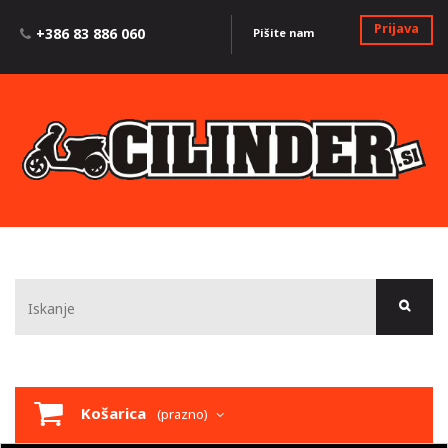
Prijava
+386 83 886 060
Pišite nam
Košarica
(prazno)