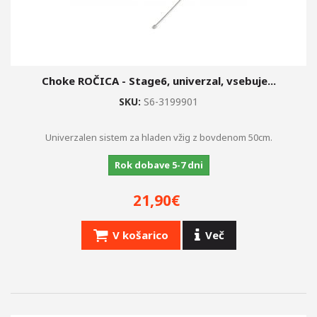
Choke ROČICA - Stage6, univerzal, vsebuje...
SKU:
S6-3199901
Univerzalen sistem za hladen vžig z bovdenom 50cm.
Rok dobave 5-7 dni
21,90€
V košarico
Več