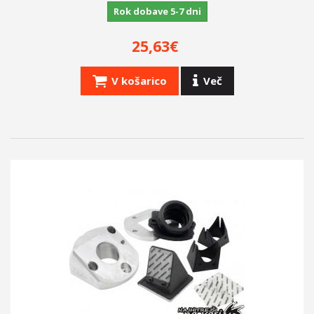
Rok dobave 5-7 dni
25,63€
V košarico
Več