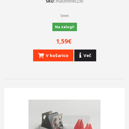
SKU:
mastmn90230
5mm
Na zalogi!
1,59€
V košarico
Več