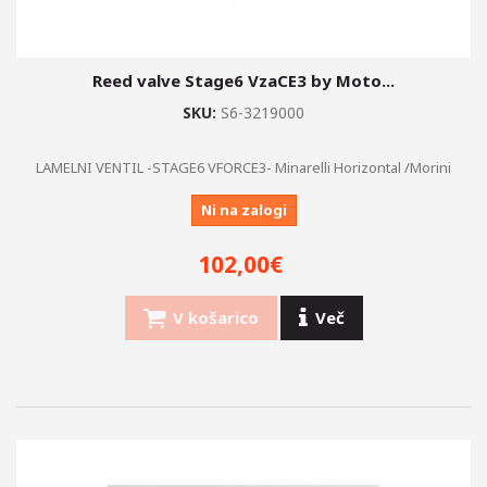
Reed valve Stage6 VzaCE3 by Moto...
SKU:
S6-3219000
LAMELNI VENTIL -STAGE6 VFORCE3- Minarelli Horizontal /Morini
Ni na zalogi
102,00€
V košarico
Več