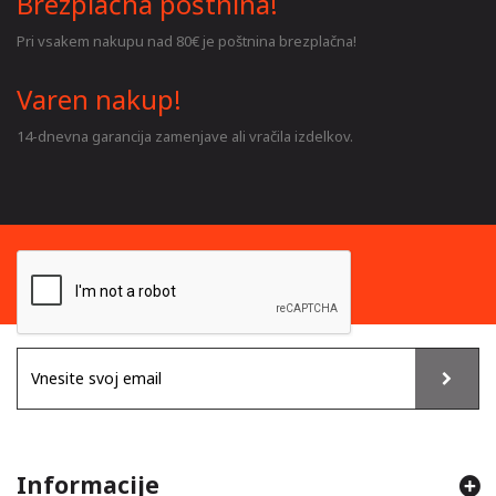
Brezplačna poštnina!
Pri vsakem nakupu nad 80€ je poštnina brezplačna!
Varen nakup!
14-dnevna garancija zamenjave ali vračila izdelkov.
Informacije