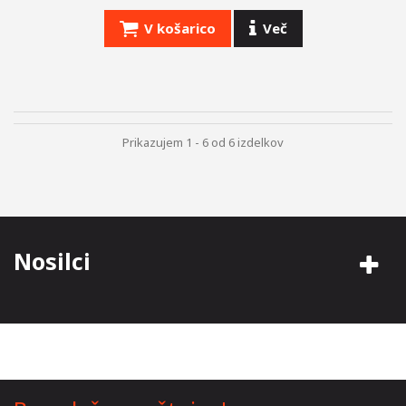
V košarico
Več
Prikazujem 1 - 6 od 6 izdelkov
Nosilci