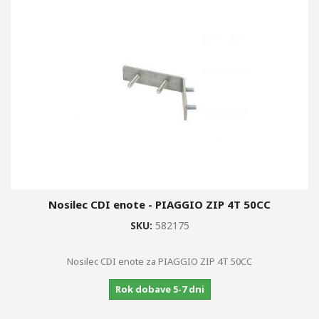
+
+
ZAVORNI DISKI, OBLOGE,...
+
VZMETENJE
+
STYLING DELI
OGLEDALA
MERILNIKI,...
+
OLJA, BARVE, ČISTILA, OPREMA
AKUMULATORJI
Nosilec CDI enote - PIAGGIO ZIP 4T 50CC
SKU:
582175
+
VŽIGALNE SVEČKE
SPECIALNA ORODJA BUZZETTI
Nosilec CDI enote za PIAGGIO ZIP 4T 50CC
Rok dobave 5-7 dni
ŽARNICE