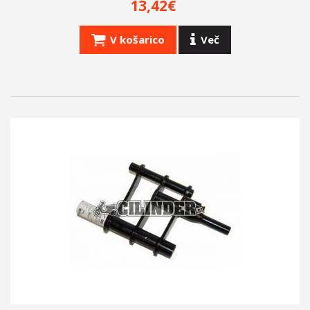
+
PNEVMATIKE
13,42€
CILINDER.SI
V košarico
Več
OBLAČILA
OBESKI, PROMOCIJSKI ARTIKLI
IZPUHI LASER
CEVI
OMEJEVALNIKI HITROSTI