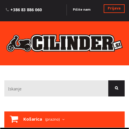
Prijava
+386 83 886 060
Pišite nam
Košarica
(prazno)