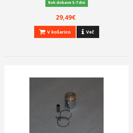
Rok dobave 5-7 dni
29,49€
V košarico
Več