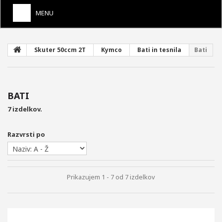
MENU
+
SKUTER 50CCM 2T
Skuter 50ccm 2T
Kymco
Bati in tesnila
Bati
+
SKUTER 50CCM 4T
+
MOPEDI 50CC
BATI
+
MAXI SKUTER 4T
7 izdelkov.
+
MAXI SKUTER 2T
Razvrsti po
+
VESPA
+
MOTORJI 125CC
Prikazujem 1 - 7 od 7 izdelkov
+
UTEŽI VARIOMATA
+
NADOMESTNI KAROSERIJSKI DELI
UPLINJAČI