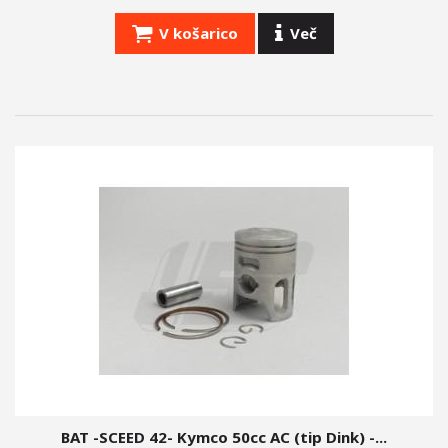
+
PNEVMATIKE
V košarico
Več
CILINDER.SI
OBLAČILA
OBESKI, PROMOCIJSKI ARTIKLI
IZPUHI LASER
CEVI
OMEJEVALNIKI HITROSTI
BAT -SCEED 42- Kymco 50cc AC (tip Dink) -...