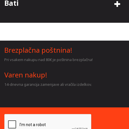
Bati
Brezplačna poštnina!
Pri vsakem nakupu nad 80€ je poštnina brezplačna!
Varen nakup!
14-dnevna garancija zamenjave ali vračila izdelkov.