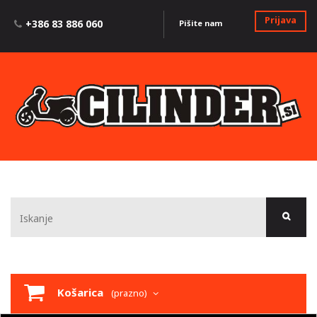
Prijava
+386 83 886 060
Pišite nam
Košarica
(prazno)