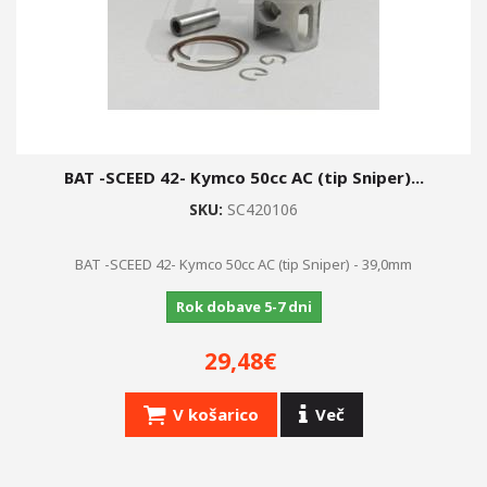
BAT -SCEED 42- Kymco 50cc AC (tip Sniper)...
SKU:
SC420106
BAT -SCEED 42- Kymco 50cc AC (tip Sniper) - 39,0mm
Rok dobave 5-7 dni
29,48€
V košarico
Več