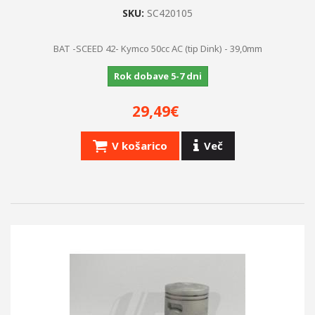
SKU:
SC420105
BAT -SCEED 42- Kymco 50cc AC (tip Dink) - 39,0mm
Rok dobave 5-7 dni
29,49€
V košarico
Več