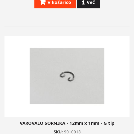
V košarico
Več
VAROVALO SORNIKA - 12mm x 1mm - G tip
SKU:
9010018