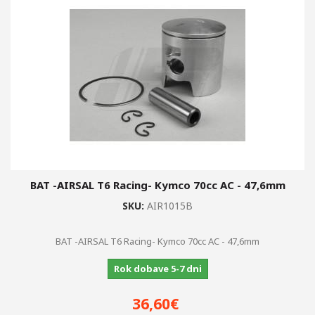
+
+
ZAVORNI DISKI, OBLOGE,...
+
VZMETENJE
+
STYLING DELI
OGLEDALA
MERILNIKI,...
+
OLJA, BARVE, ČISTILA, OPREMA
BAT -AIRSAL T6 Racing- Kymco 70cc AC - 47,6mm
AKUMULATORJI
SKU:
AIR1015B
+
VŽIGALNE SVEČKE
BAT -AIRSAL T6 Racing- Kymco 70cc AC - 47,6mm
SPECIALNA ORODJA BUZZETTI
Rok dobave 5-7 dni
ŽARNICE
36,60€