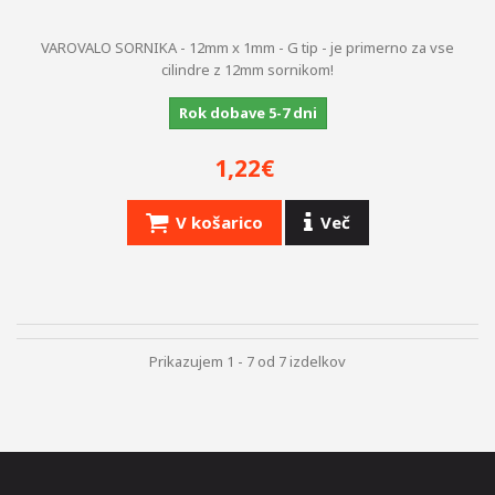
VAROVALO SORNIKA - 12mm x 1mm - G tip - je primerno za vse
cilindre z 12mm sornikom!
Rok dobave 5-7 dni
1,22€
V košarico
Več
Prikazujem 1 - 7 od 7 izdelkov