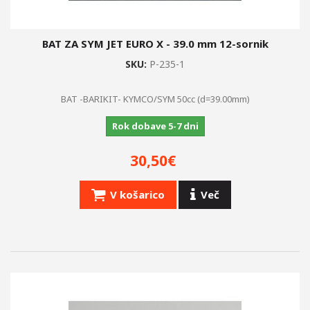
BAT ZA SYM JET EURO X - 39.0 mm 12-sornik
SKU:
P-235-1
BAT -BARIKIT- KYMCO/SYM 50cc (d=39.00mm)
Rok dobave 5-7 dni
30,50€
V košarico
Več