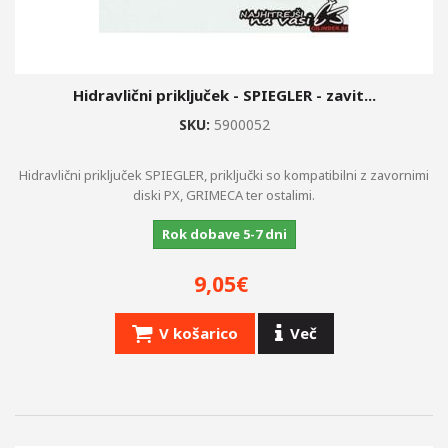
Hidravlični priključek - SPIEGLER - zavit...
SKU:
5900052
Hidravlični priključek SPIEGLER, priključki so kompatibilni z zavornimi
diski PX, GRIMECA ter ostalimi.
Rok dobave 5-7 dni
9,05€
V košarico
Več