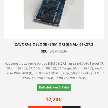
ZAVORNE OBLOGE -BGM ORIGINAL- 61x27.3
SKU:
BGM45636
Nadomestne zavorne obloge BGM 61x27,3mm za:YAMAHA Target CR
50ccm 1991 (f), CR Z 50ccm 1994 (f), CR Target 90ccm 1991 (f), Jog R
50ccm 1994-2001 (f), Jog 90ccm 1990 (f), Target 50ccm 1994 (f), ITALJET
Bazooka 50ccm 1994 (f), Pista 2 50ccm 1992 (f),
Rok dobave 5-7 dni
12,20€