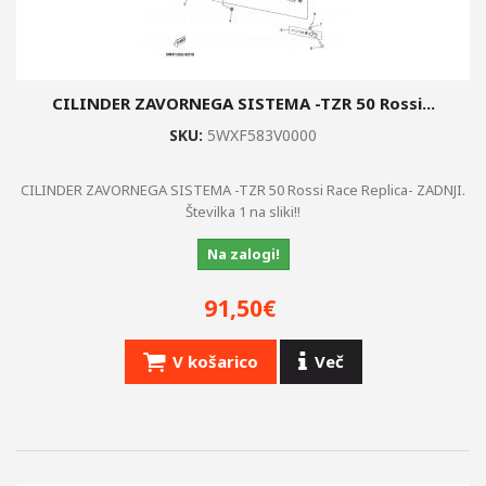
CILINDER ZAVORNEGA SISTEMA -TZR 50 Rossi...
SKU:
5WXF583V0000
CILINDER ZAVORNEGA SISTEMA -TZR 50 Rossi Race Replica- ZADNJI.
Številka 1 na sliki!!
Na zalogi!
91,50€
V košarico
Več