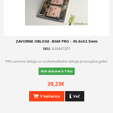
ZAVORNE OBLOGE -BGM PRO - 45.6x52.5mm
SKU:
BGM47207
PRO zavorne obloge so visokokvalitetne obloge proizvajalca galfer.
Rok dobave 5-7 dni
20,23€
V košarico
Več