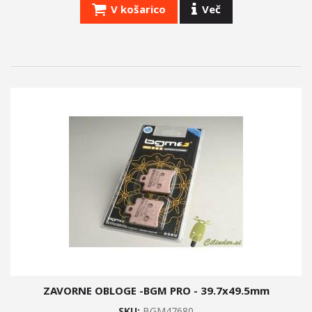
V košarico
Več
ZAVORNE OBLOGE -BGM PRO - 39.7x49.5mm
SKU:
BGM47680