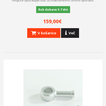
mogoče uporabljati tudi za vsakodnevno cestno uporabo.
Rok dobave 5-7 dni
159,00€
V košarico
Več