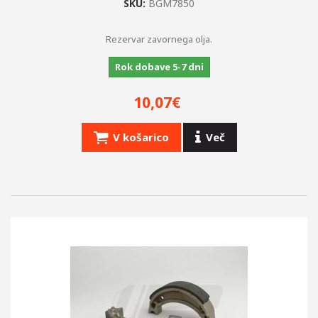
SKU:
BGM7850
Rezervar zavornega olja.
Rok dobave 5-7 dni
10,07€
V košarico
Več