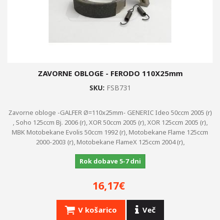
ZAVORNE OBLOGE - FERODO 110X25mm
SKU:
FSB731
Zavorne obloge -GALFER Ø=110x25mm- GENERIC Ideo 50ccm 2005 (r)
, Soho 125ccm Bj. 2006 (r), XOR 50ccm 2005 (r), XOR 125ccm 2005 (r),
MBK Motobekane Evolis 50ccm 1992 (r), Motobekane Flame 125ccm
2000-2003 (r), Motobekane FlameX 125ccm 2004 (r),
Rok dobave 5-7 dni
16,17€
V košarico
Več