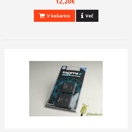
12,20€
V košarico
Več