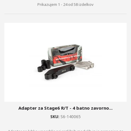
+
Prikazujem 1 - 24 od 58 izdelkov
+
ZAVORNI DISKI, OBLOGE,...
+
VZMETENJE
+
STYLING DELI
OGLEDALA
MERILNIKI,...
+
OLJA, BARVE, ČISTILA, OPREMA
AKUMULATORJI
+
VŽIGALNE SVEČKE
SPECIALNA ORODJA BUZZETTI
Adapter za Stage6 R/T - 4 batno zavorno...
SKU:
S6-140065
ŽARNICE