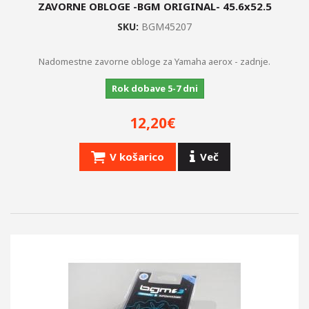
ZAVORNE OBLOGE -BGM ORIGINAL- 45.6x52.5
SKU:
BGM45207
Nadomestne zavorne obloge za Yamaha aerox - zadnje.
Rok dobave 5-7 dni
12,20€
V košarico
Več