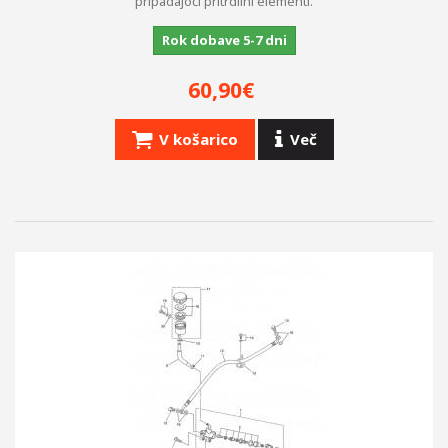
pripadajoči pritrdilni elementi.
Rok dobave 5-7 dni
60,90€
V košarico
Več