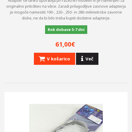
+
PNEVMATIKE
Adapter se lahko uporablja pri različnih modelih in je namenjen za
originalno pritrditev na vilice. Zaradi prilagodljive zasnove adapterja
je mogoče namestiti 190-, 220-, 250- in 280-milimetrske zavorne
CILINDER.SI
diske, ne da bi bilo treba kupiti dodatne adapterje.
OBLAČILA
Rok dobave 5-7 dni
OBESKI, PROMOCIJSKI ARTIKLI
61,00€
IZPUHI LASER
V košarico
Več
CEVI
OMEJEVALNIKI HITROSTI