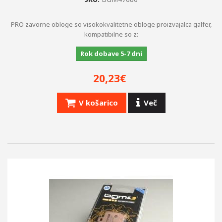
PRO zavorne obloge so visokokvalitetne obloge proizvajalca galfer,
kompatibilne so z:
Rok dobave 5-7 dni
20,23€
V košarico
Več