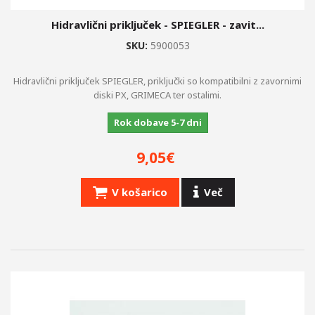
Hidravlični priključek - SPIEGLER - zavit...
SKU:
5900053
Hidravlični priključek SPIEGLER, priključki so kompatibilni z zavornimi
diski PX, GRIMECA ter ostalimi.
Rok dobave 5-7 dni
9,05€
V košarico
Več