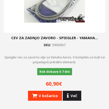
CEV ZA ZADNJO ZAVORO - SPIEGLER - YAMAHA...
SKU:
5900067
Spiegler cev za zavorno olje za Yamaha Aerox. V kompletu so tudi vsi
pripadajoči pritrdilni elementi.
Rok dobave 5-7 dni
60,90€
V košarico
Več