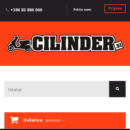
Prijava
+386 83 886 060
Pišite nam
Košarica
(prazno)