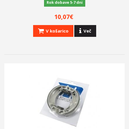
Rok dobave 5-7 dni
10,07€
V košarico
Več