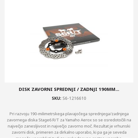
DISK ZAVORNI SPREDNJI / ZADNJI 190MM...
SKU:
S6-1216610
Pri razvoju 190-milimetrskega plavajočega sprednjega/zadnjega
zavornega diska Stage6 R/T za Yamaho Aerox so se osredotočili na
največjo zanesljivost in največjo zavorno moč. Rezultat je vrhunski
zavorni disk, primeren za dirkalno uporabo, ki pa ga je seveda