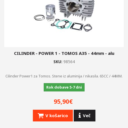
CILINDER - POWER 1 - TOMOS A35 - 44mm - alu
SKU:
98564
Cilinder Power1 za Tomos. Stene iz aluminija / nikasila. 65CC / 44MM.
Rok dobave 5-7 dni
95,90€
V košarico
Več