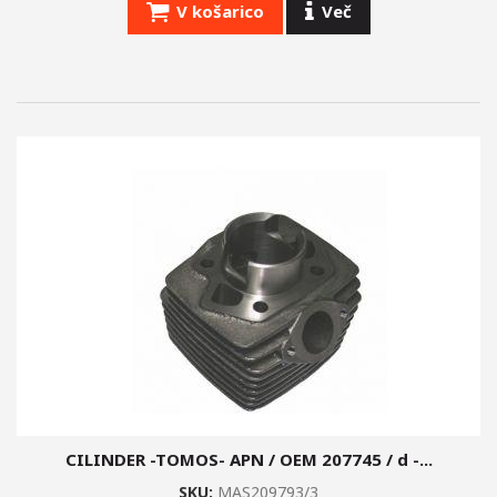
V košarico
Več
CILINDER -TOMOS- APN / OEM 207745 / d -...
SKU:
MAS209793/3