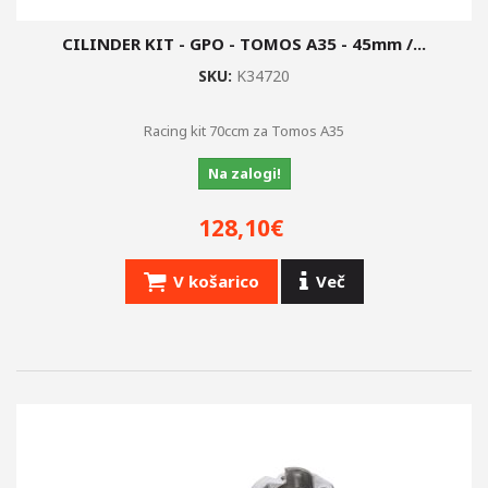
CILINDER KIT - GPO - TOMOS A35 - 45mm /...
SKU:
K34720
Racing kit 70ccm za Tomos A35
Na zalogi!
128,10€
V košarico
Več