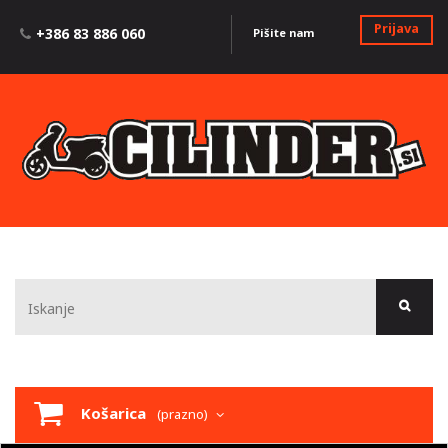
Prijava
+386 83 886 060
Pišite nam
Košarica
(prazno)