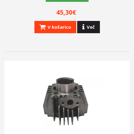
45,30€
V košarico
Več