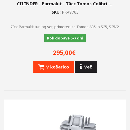
CILINDER - Parmakit - 70cc Tomos Colibri -...
SKU:
PK49763
70cc Parmakit tuning set, primeren za Tomos A35 in S25, S25/2.
Rok dobave 5-7 dni
295,00€
V košarico
Več