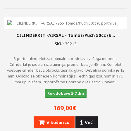
CILINDERKIT -AIRSAL - Tomos/Puch 50cc (6...
SKU:
39213
8-portni cilinderkit za optimalno predelavo vašega mopeda.
Cilinderkit je izdelan iz aluminija, premer bata je 46 mm. Komplet
vsebuje cilinder, bat z obročki, tesnila, glavo. Debelina sornika je 12
mm. Odlično se obnese v kombinaciji s Technigas izpuhom in 17.5
mm uplinjačem. Priporočamo uporabo olja Castrol Power1.
Rok dobave 5-7 dni
169,00€
V košarico
Več