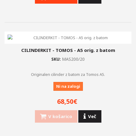
CILINDERKIT - TOMOS - A5 orig. z batom
SKU:
MAS200/20
Originalen cilinder z batom za Tomos A5.
Ni na zalogi
68,50€
V košarico
Več