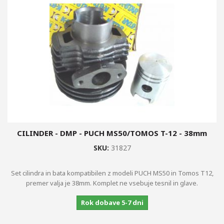
+
PNEVMATIKE
CILINDER.SI
OBLAČILA
OBESKI, PROMOCIJSKI ARTIKLI
IZPUHI LASER
CEVI
OMEJEVALNIKI HITROSTI
CILINDER - DMP - PUCH MS50/TOMOS T-12 - 38mm
SKU:
31827
Set cilindra in bata kompatibilen z modeli PUCH MS50 in Tomos T12,
premer valja je 38mm. Komplet ne vsebuje tesnil in glave.
Rok dobave 5-7 dni