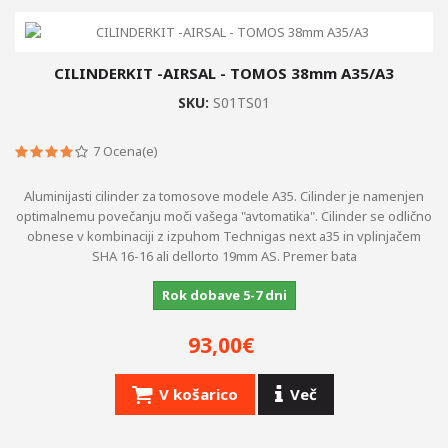
CILINDERKIT -AIRSAL - TOMOS 38mm A35/A3
SKU:
S01TS01
7
Ocena(e)
Aluminijasti cilinder za tomosove modele A35. Cilinder je namenjen
optimalnemu povečanju moči vašega "avtomatika". Cilinder se odlično
obnese v kombinaciji z izpuhom Technigas next a35 in vplinjačem
SHA 16-16 ali dellorto 19mm AS. Premer bata
Rok dobave 5-7 dni
93,00€
V košarico
Več