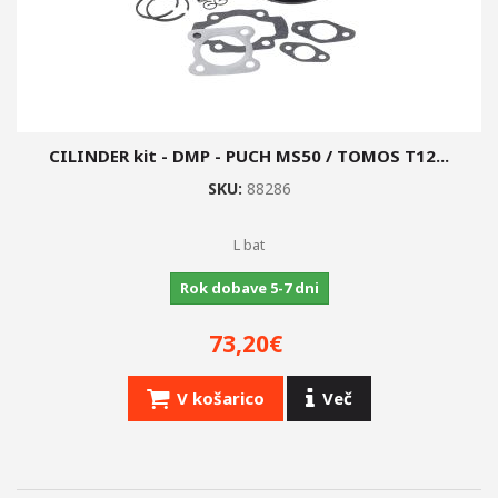
CILINDER kit - DMP - PUCH MS50 / TOMOS T12...
SKU:
88286
L bat
Rok dobave 5-7 dni
73,20€
V košarico
Več