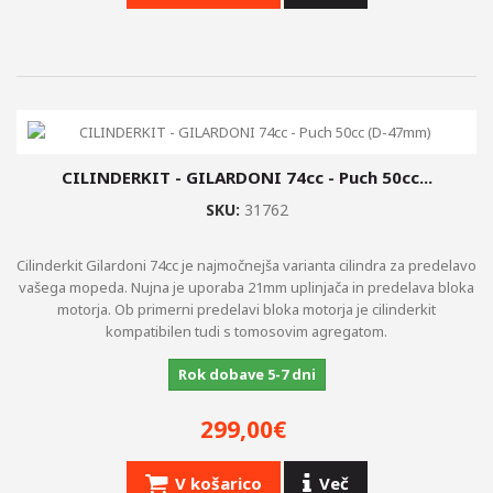
CILINDERKIT - GILARDONI 74cc - Puch 50cc...
SKU:
31762
Cilinderkit Gilardoni 74cc je najmočnejša varianta cilindra za predelavo
vašega mopeda. Nujna je uporaba 21mm uplinjača in predelava bloka
motorja. Ob primerni predelavi bloka motorja je cilinderkit
kompatibilen tudi s tomosovim agregatom.
Rok dobave 5-7 dni
299,00€
V košarico
Več