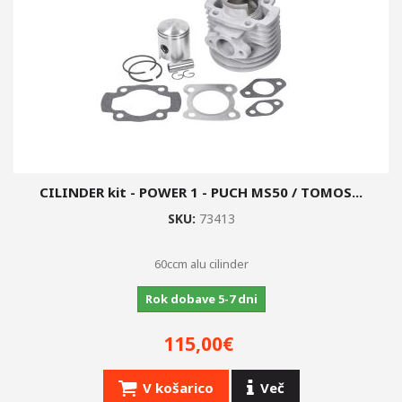
CILINDER kit - POWER 1 - PUCH MS50 / TOMOS...
SKU:
73413
60ccm alu cilinder
Rok dobave 5-7 dni
115,00€
V košarico
Več