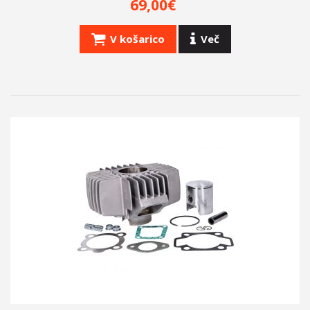
69,00€
V košarico
Več