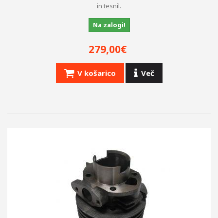
in tesnil.
Na zalogi!
279,00€
V košarico
Več