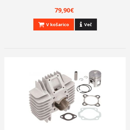
79,90€
V košarico
Več