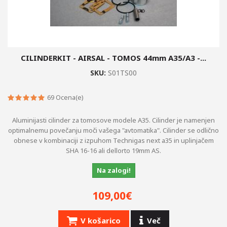
CILINDERKIT - AIRSAL - TOMOS 44mm A35/A3 -...
SKU:
S01TS00
69
Ocena(e)
Aluminijasti cilinder za tomosove modele A35. Cilinder je namenjen
optimalnemu povečanju moči vašega "avtomatika". Cilinder se odlično
obnese v kombinaciji z izpuhom Technigas next a35 in uplinjačem
SHA 16-16 ali dellorto 19mm AS.
Na zalogi!
109,00€
V košarico
Več