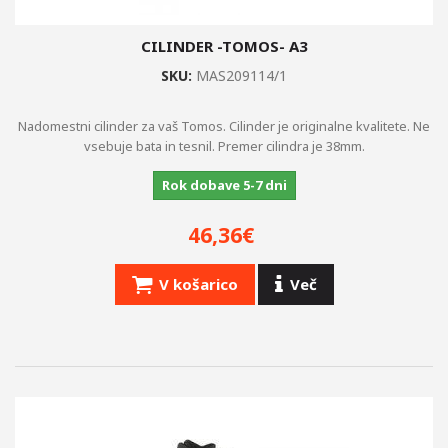
CILINDER -TOMOS- A3
SKU:
MAS209114/1
Nadomestni cilinder za vaš Tomos. Cilinder je originalne kvalitete. Ne
vsebuje bata in tesnil. Premer cilindra je 38mm.
Rok dobave 5-7 dni
46,36€
V košarico
Več