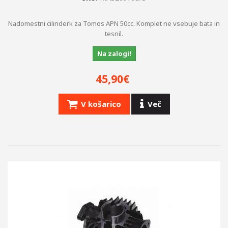
Nadomestni cilinderk za Tomos APN 50cc. Komplet ne vsebuje bata in
tesnil.
Na zalogi!
45,90€
V košarico
Več