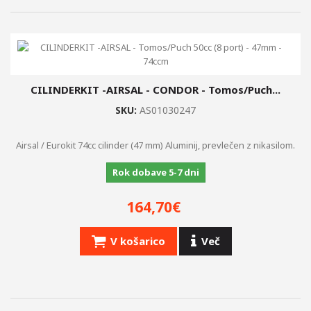
CILINDERKIT -AIRSAL - CONDOR - Tomos/Puch...
SKU:
AS01030247
Airsal / Eurokit 74cc cilinder (47 mm) Aluminij, prevlečen z nikasilom.
Rok dobave 5-7 dni
164,70€
V košarico
Več