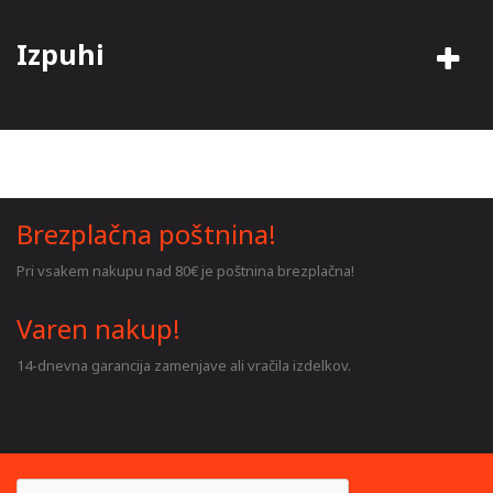
Izpuhi
Brezplačna poštnina!
Pri vsakem nakupu nad 80€ je poštnina brezplačna!
Varen nakup!
14-dnevna garancija zamenjave ali vračila izdelkov.