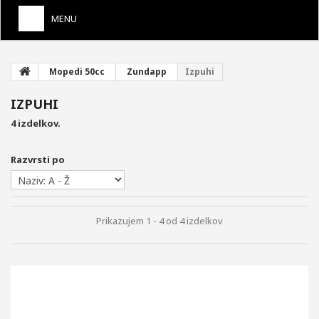
MENU
+
SKUTER 50CCM 2T
Mopedi 50cc
Zundapp
Izpuhi
+
SKUTER 50CCM 4T
IZPUHI
+
MOPEDI 50CC
4 izdelkov.
+
MAXI SKUTER 4T
Razvrsti po
+
MAXI SKUTER 2T
+
VESPA
Prikazujem 1 - 4 od 4 izdelkov
+
MOTORJI 125CC
+
UTEŽI VARIOMATA
+
NADOMESTNI KAROSERIJSKI DELI
UPLINJAČI