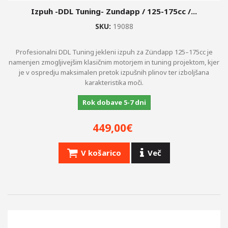
Izpuh -DDL Tuning- Zundapp / 125-175cc /...
SKU:
19088
Profesionalni DDL Tuning jekleni izpuh za Zündapp 125–175cc je
namenjen zmogljivejšim klasičnim motorjem in tuning projektom, kjer
je v ospredju maksimalen pretok izpušnih plinov ter izboljšana
karakteristika moči.
Rok dobave 5-7 dni
449,00€
V košarico
Več