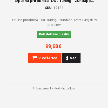
Izpušna prirobnica -DDL Tuning - Zundapp...
SKU:
19124
Izpušna prirobnica -DDL Tuning - Zundapp 125cc / 4 vijaki za
pritrditev
Rok dobave 5-7 dni
99,90€
V košarico
Več
Prikazujem 1 - 4 od 4 izdelkov