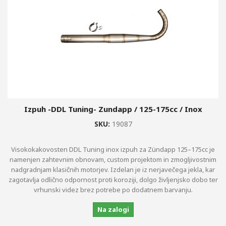
+
+
ZAVORNI DISKI, OBLOGE,...
+
VZMETENJE
+
STYLING DELI
OGLEDALA
MERILNIKI,...
Izpuh -DDL Tuning- Zundapp / 125-175cc / Inox
+
OLJA, BARVE, ČISTILA, OPREMA
SKU:
19087
AKUMULATORJI
Visokokakovosten DDL Tuning inox izpuh za Zündapp 125–175cc je
namenjen zahtevnim obnovam, custom projektom in zmogljivostnim
+
VŽIGALNE SVEČKE
nadgradnjam klasičnih motorjev. Izdelan je iz nerjavečega jekla, kar
zagotavlja odlično odpornost proti koroziji, dolgo življenjsko dobo ter
SPECIALNA ORODJA BUZZETTI
vrhunski videz brez potrebe po dodatnem barvanju.
ŽARNICE
Na zalogi