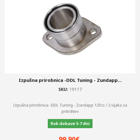
Izpušna prirobnica -DDL Tuning - Zundapp...
SKU:
19117
Izpušna prirobnica -DDL Tuning - Zundapp 125cc / 2 vijaka za
pritrditev
Rok dobave 5-7 dni
99,90€