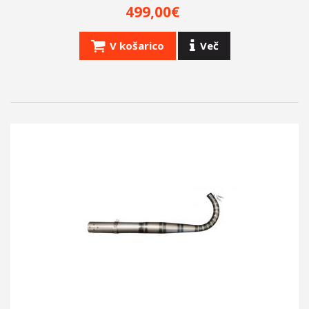
+
PNEVMATIKE
499,00€
CILINDER.SI
V košarico
Več
OBLAČILA
OBESKI, PROMOCIJSKI ARTIKLI
IZPUHI LASER
CEVI
OMEJEVALNIKI HITROSTI