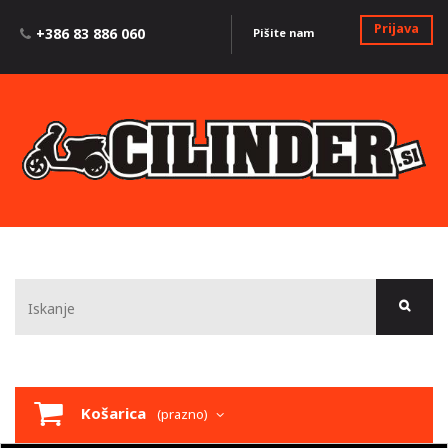
Prijava
+386 83 886 060
Pišite nam
Košarica
(prazno)