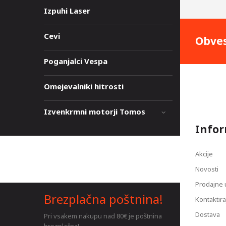
Izpuhi Laser
Cevi
Obves
Poganjalci Vespa
Omejevalniki hitrosti
Izvenkrmni motorji Tomos
Infor
Akcije
Novosti
Prodajne 
Brezplačna poštnina!
Kontaktira
Dostava
Pri vsakem nakupu nad 80€ je poštnina
brezplačna!