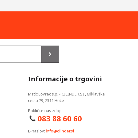
Informacije o trgovini
Matic Lovrec s.p. - CILINDER.SI , Miklavška
cesta 79, 2311 Hoče
Pokličite nas zdaj:
083 88 60 60
E-naslov:
info@cilinder.si