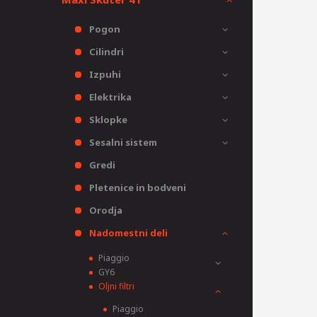
Pogon
Cilindri
Izpuhi
Elektrika
Sklopke
Sesalni sistem
Gredi
Pletenice in bodveni
Orodja
Nadomestni deli
Piaggio
GY6
Oljni filtri
Piaggio