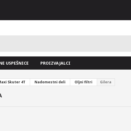
NE USPEŠNICE
PROIZVAJALCI
axi Skuter 4T
Nadomestni deli
Oljni filtri
Gilera
A