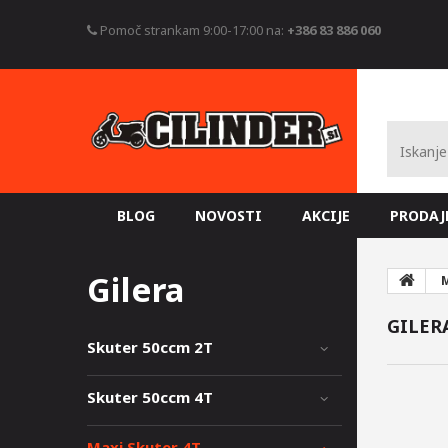
Pomoč strankam 9:00-17:00 na:
+386 83 886 060
BLOG
NOVOSTI
AKCIJE
PRODAJ
Gilera
M
GILER
Skuter 50ccm 2T
Skuter 50ccm 4T
Maxi Skuter 4T