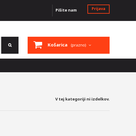
Prijava
Pišite nam
Košarica
(prazno)
V tej kategoriji ni izdelkov.