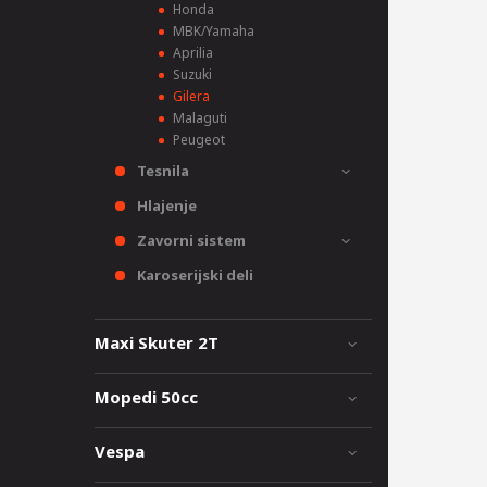
Honda
MBK/Yamaha
Aprilia
Suzuki
Gilera
Malaguti
Peugeot
Tesnila
Hlajenje
Zavorni sistem
Karoserijski deli
Maxi Skuter 2T
Mopedi 50cc
Vespa