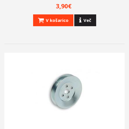
+
PNEVMATIKE
3,90€
CILINDER.SI
V košarico
Več
OBLAČILA
OBESKI, PROMOCIJSKI ARTIKLI
IZPUHI LASER
CEVI
OMEJEVALNIKI HITROSTI