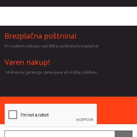
Brezplačna poštnina!
Pri vsakem nakupu nad 80€ je poštnina brezplačna!
Varen nakup!
14-dnevna garancija zamenjave ali vračila izdelkov.