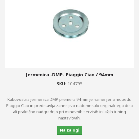
+
+
ZAVORNI DISKI, OBLOGE,...
+
VZMETENJE
+
STYLING DELI
OGLEDALA
MERILNIKI,...
Jermenica -DMP- Piaggio Ciao / 94mm
+
OLJA, BARVE, ČISTILA, OPREMA
SKU:
104795
AKUMULATORJI
Kakovostna jermenica DMP premera 94 mm je namenjena mopedu
+
VŽIGALNE SVEČKE
Piaggio Ciao in predstavlja zanesljivo nadomestilo originalnega dela
ali praktično nadgradnjo pri osnovnih servisih in lažjih tuning
SPECIALNA ORODJA BUZZETTI
nastavitvah.
ŽARNICE
Na zalogi