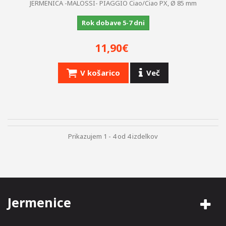
JERMENICA -MALOSSI- PIAGGIO Ciao/Ciao PX, Ø 85 mm
Rok dobave 5-7 dni
11,90€
V košarico
Več
Prikazujem 1 - 4 od 4 izdelkov
Jermenice