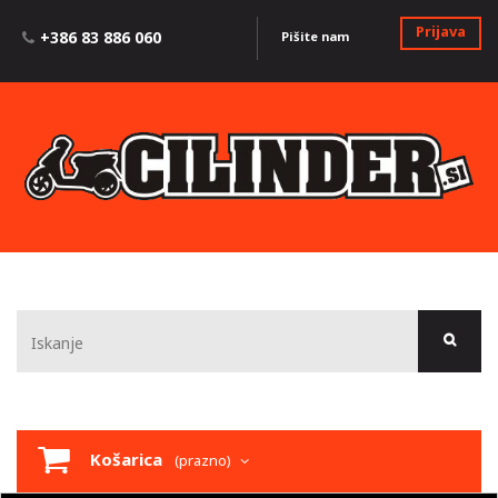
Prijava
+386 83 886 060
Pišite nam
Košarica
(prazno)