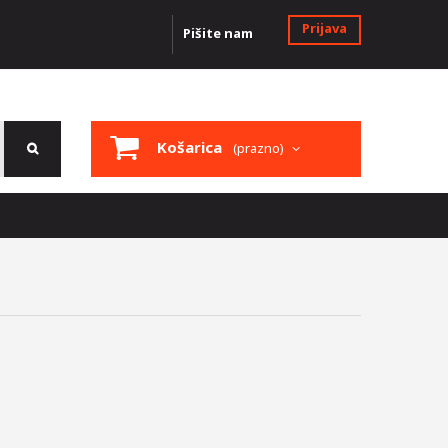
Prijava
Pišite nam
Košarica
(prazno)