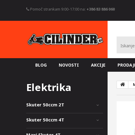
Pomoč strankam 9:00-17:00 na:
+386 83 886 060
BLOG
NOVOSTI
AKCIJE
PRODAJ
Elektrika
M
Skuter 50ccm 2T
Skuter 50ccm 4T
Maxi Skuter 4T