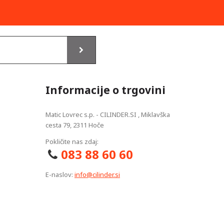
Informacije o trgovini
Matic Lovrec s.p. - CILINDER.SI , Miklavška
cesta 79, 2311 Hoče
Pokličite nas zdaj:
083 88 60 60
E-naslov:
info@cilinder.si