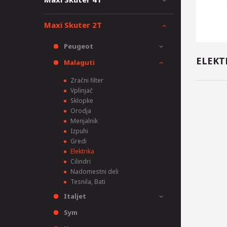
Maxi Skuter 2T
Peugeot
ELEKT
Malaguti
Zračni filter
Vplinjač
Sklopke
Orodja
Menjalnik
Izpuhi
Gredi
Elektrika
Cilindri
Nadomestni deli
Tesnila, Bati
Italjet
Sym