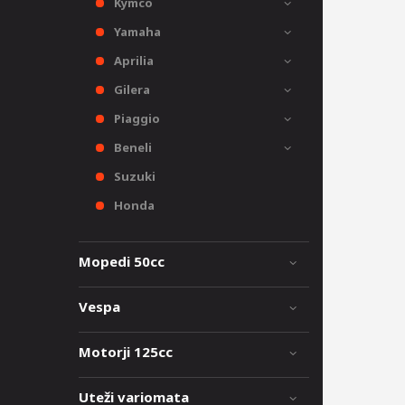
Kymco
Yamaha
Aprilia
Gilera
Piaggio
Beneli
Suzuki
Honda
Mopedi 50cc
Vespa
Motorji 125cc
Uteži variomata