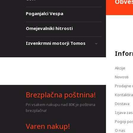
Obves
Poganjalci Vespa
Omejevalniki hitrosti
Izvenkrmni motorji Tomos
Infor
Akcije
Novosti
Prodajne 
Brezplačna poštnina!
Kontaktira
Dostava
Pri vsakem nakupu nad 80€ je poštnina
brezplačna!
Izjava za
Pogoji po
Varen nakup!
O nas