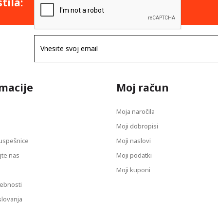
tila:
macije
Moj račun
Moja naročila
Moji dobropisi
uspešnice
Moji naslovi
jte nas
Moji podatki
Moji kuponi
sebnosti
slovanja